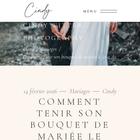
MENU
CINDY WITTER
PHOTOGRAPHY
Home
/
Mariages
/
Comment tenir son bouquet de mariée le jour du
mariage?
14 février 2026
Mariages
Cindy
COMMENT
TENIR SON
BOUQUET DE
MARIÉE LE